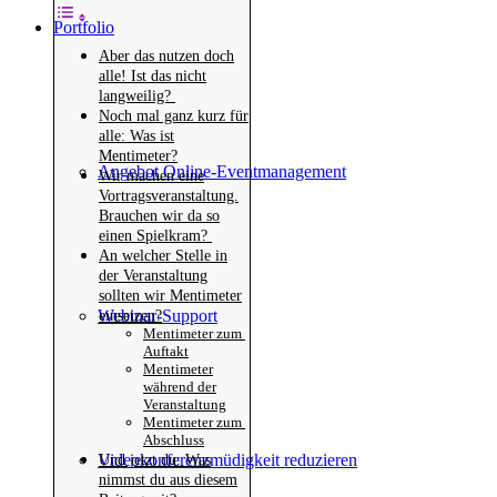
Portfolio
Aber das nutzen doch
alle! Ist das nicht
langweilig?
Noch mal ganz kurz für
alle: Was ist
Mentimeter?
Angebot Online-Eventmanagement
Wir machen eine
Vortragsveranstaltung.
Brauchen wir da so
einen Spielkram?
An welcher Stelle in
der Veranstaltung
sollten wir Mentimeter
Webinar-Support
einsetzen?
Mentimeter zum
Auftakt
Mentimeter
während der
Veranstaltung
Mentimeter zum
Abschluss
Videokonferenzmüdigkeit reduzieren
Und jetzt du: Was
nimmst du aus diesem