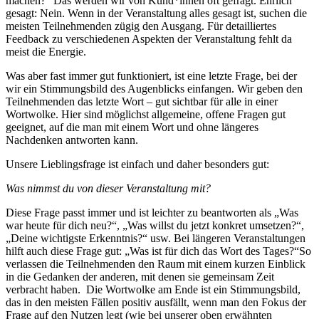
machen?“ Das werden wir von Kund*innen oft gefragt. Ehrlich
gesagt: Nein. Wenn in der Veranstaltung alles gesagt ist, suchen die
meisten Teilnehmenden zügig den Ausgang. Für detailliertes
Feedback zu verschiedenen Aspekten der Veranstaltung fehlt da
meist die Energie.
Was aber fast immer gut funktioniert, ist eine letzte Frage, bei der
wir ein Stimmungsbild des Augenblicks einfangen. Wir geben den
Teilnehmenden das letzte Wort – gut sichtbar für alle in einer
Wortwolke. Hier sind möglichst allgemeine, offene Fragen gut
geeignet, auf die man mit einem Wort und ohne längeres
Nachdenken antworten kann.
Unsere Lieblingsfrage ist einfach und daher besonders gut:
Was nimmst du von dieser Veranstaltung mit?
Diese Frage passt immer und ist leichter zu beantworten als „Was
war heute für dich neu?“, „Was willst du jetzt konkret umsetzen?“,
„Deine wichtigste Erkenntnis?“ usw. Bei längeren Veranstaltungen
hilft auch diese Frage gut: „Was ist für dich das Wort des Tages?“So
verlassen die Teilnehmenden den Raum mit einem kurzen Einblick
in die Gedanken der anderen, mit denen sie gemeinsam Zeit
verbracht haben. Die Wortwolke am Ende ist ein Stimmungsbild,
das in den meisten Fällen positiv ausfällt, wenn man den Fokus der
Frage auf den Nutzen legt (wie bei unserer oben erwähnten