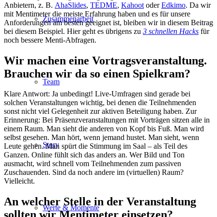
Anbietern, z. B.
AhaSlides
,
TEDME
,
Kahoot
oder
Edkimo
. Da wir
mit Mentimeter die meiste Erfahrung haben und es für unsere
Zusammenarbeit
Anforderungen am besten geeignet ist, bleiben wir in diesem Beitrag
bei diesem Beispiel. Hier geht es übrigens zu
3 schnellen Hacks
für
noch bessere Menti-Abfragen.
Wir machen eine Vortragsveranstaltung.
Brauchen wir da so einen Spielkram?
Team
Klare Antwort: Ja unbedingt! Live-Umfragen sind gerade bei
solchen Veranstaltungen wichtig, bei denen die Teilnehmenden
sonst nicht viel Gelegenheit zur aktiven Beteiligung haben. Zur
Erinnerung: Bei Präsenzveranstaltungen mit Vorträgen sitzen alle in
einem Raum. Man sieht die anderen von Kopf bis Fuß. Man wird
selbst gesehen. Man hört, wenn jemand hustet. Man sieht, wenn
Story
Leute gehen. Man spürt die Stimmung im Saal – als Teil des
Ganzen. Online fühlt sich das anders an. Wer Bild und Ton
ausmacht, wird schnell vom Teilnehmenden zum passiven
Zuschauenden. Sind da noch andere im (virtuellen) Raum?
Vielleicht.
An welcher Stelle in der Veranstaltung
Werte & Momente
sollten wir Mentimeter einsetzen?