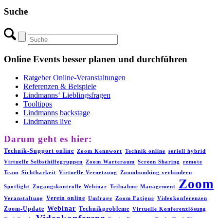
Suche
Online Events besser planen und durchführen
Ratgeber Online-Veranstaltungen
Referenzen & Beispiele
Lindmanns‘ Lieblingsfragen
Tooltipps
Lindmanns backstage
Lindmanns live
Darum geht es hier:
Technik-Support online
Zoom Kennwort
Technik online
seriell hybrid
Virtuelle Selbsthilfegruppen
Zoom Warteraum
Screen Sharing
remote
Team
Sichtbarkeit
Virtuelle Vernetzung
Zoombombing verhindern
Zoom
Spotlight
Zugangskontrolle Webinar
Teilnahme Management
Verein online
Veranstaltung
Umfrage
Zoom Fatigue
Videokonferenzen
Webinar
Zoom-Update
Technikprobleme
Virtuelle Konferenzlösung