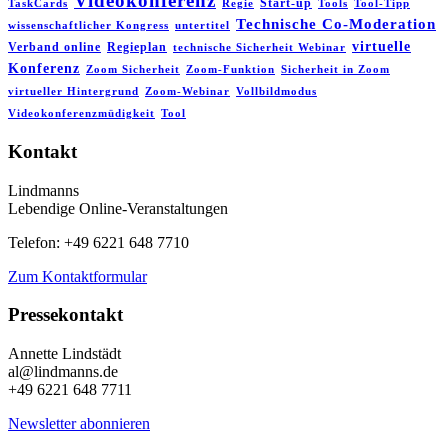
Videokonferenz
Start-up
TaskCards
Regie
Tools
Tool-Tipp
Technische Co-Moderation
wissenschaftlicher Kongress
untertitel
virtuelle
Verband online
Regieplan
technische Sicherheit Webinar
Konferenz
Zoom Sicherheit
Zoom-Funktion
Sicherheit in Zoom
virtueller Hintergrund
Zoom-Webinar
Vollbildmodus
Videokonferenzmüdigkeit
Tool
Kontakt
Lindmanns
Lebendige Online-Veranstaltungen
Telefon: +49 6221 648 7710
Zum Kontaktformular
Pressekontakt
Annette Lindstädt
al@lindmanns.de
+49 6221 648 7711
Newsletter abonnieren