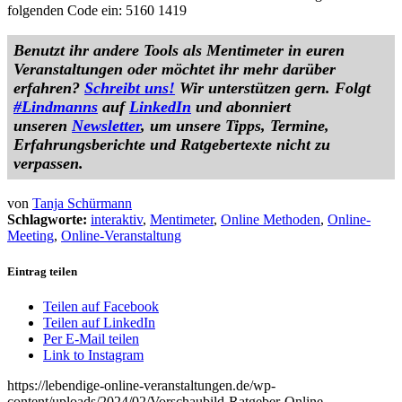
folgenden Code ein: 5160 1419
Benutzt ihr andere Tools als Mentimeter in euren
Veranstaltungen oder möchtet ihr mehr darüber
erfahren?
Schreibt uns!
Wir unterstützen gern.
Folgt
#Lindmanns
auf
LinkedIn
und abonniert
unseren
Newsletter
, um unsere Tipps, Termine,
Erfahrungsberichte und Ratgebertexte nicht zu
verpassen.
von
Tanja Schürmann
Schlagworte:
interaktiv
,
Mentimeter
,
Online Methoden
,
Online-
Meeting
,
Online-Veranstaltung
Eintrag teilen
Teilen auf Facebook
Teilen auf LinkedIn
Per E-Mail teilen
Link to Instagram
https://lebendige-online-veranstaltungen.de/wp-
content/uploads/2024/02/Vorschaubild-Ratgeber-Online-