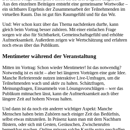
Aus den einzelnen Beiträgen entsteht eine gemeinsame Wortwolke –
ein sichtbares Ergebnis der Zusammenarbeit der Teilnehmenden im
virtuellen Raum. Das ist gut fürs Raumgefühl und für das Wir.
Und: Wer schon kurz über das Thema nachdenken durfte, kann
gleich beim Vortrag besser zuhören. Mit einer einfachen Frage
sorgen wir also für Sichtbarkeit, Gemeinschaftsgefühl und erhöhte
Aufmerksamkeit. Außerdem zeigen wir Wertschätzung und erfahren
noch etwas über das Publikum.
Mentimeter während der Veranstaltung
Mitten im Vortrag: Schon wieder Mentimeter! Ist das notwendig?
Notwendig ist es nicht – aber bei längeren Vorträgen eine gute Idee.
Manche Referierende nutzen interaktive Live-Umfragen, um die
Teilnehmenden wach und aktiv zu halten. Schätzfragen,
Meinungsfragen, Einsammeln von Lösungsvorschlägen – wer das
Publikum mitmachen lässt, kann die Aufmerksamkeit auch über
längere Zeit auf hohem Niveau halten.
Und dann ist da noch ein anderer wichtiger Aspekt: Manche
Menschen haben beim Zuhören nach einiger Zeit das Bedürfnis,
selbst etwas mitzuteilen. In Präsenz kann man mit dem Nachbarn
flüstern, oder sich mit Gesten, Geräuschen, Zwischenrufen
bemerkbar machen. Online müssen solche Kanäle extra geschaffen