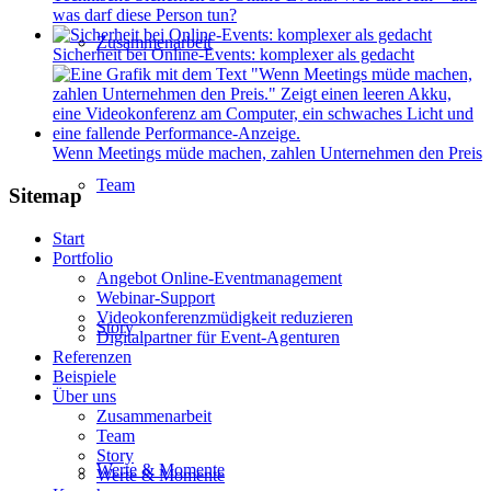
was darf diese Person tun?
Zusammenarbeit
Sicherheit bei Online-Events: komplexer als gedacht
Wenn Meetings müde machen, zahlen Unternehmen den Preis
Team
Sitemap
Start
Portfolio
Angebot Online-Eventmanagement
Webinar-Support
Videokonferenzmüdigkeit reduzieren
Story
Digitalpartner für Event-Agenturen
Referenzen
Beispiele
Über uns
Zusammenarbeit
Team
Story
Werte & Momente
Werte & Momente