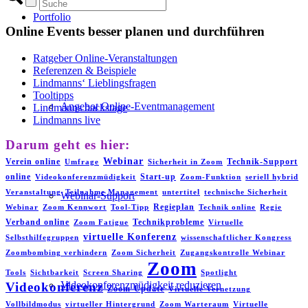
Portfolio
Online Events besser planen und durchführen
Ratgeber Online-Veranstaltungen
Referenzen & Beispiele
Lindmanns‘ Lieblingsfragen
Tooltipps
Angebot Online-Eventmanagement
Lindmanns backstage
Lindmanns live
Darum geht es hier:
Webinar
Verein online
Technik-Support
Umfrage
Sicherheit in Zoom
online
Start-up
Videokonferenzmüdigkeit
Zoom-Funktion
seriell hybrid
Veranstaltung
Teilnahme Management
untertitel
technische Sicherheit
Webinar-Support
Regieplan
Webinar
Zoom Kennwort
Tool-Tipp
Technik online
Regie
Verband online
Technikprobleme
Zoom Fatigue
Virtuelle
virtuelle Konferenz
Selbsthilfegruppen
wissenschaftlicher Kongress
Zoombombing verhindern
Zoom Sicherheit
Zugangskontrolle Webinar
Zoom
Tools
Sichtbarkeit
Screen Sharing
Spotlight
Videokonferenzmüdigkeit reduzieren
Videokonferenz
Zoom-Update
Virtuelle Vernetzung
Vollbildmodus
virtueller Hintergrund
Zoom Warteraum
Virtuelle