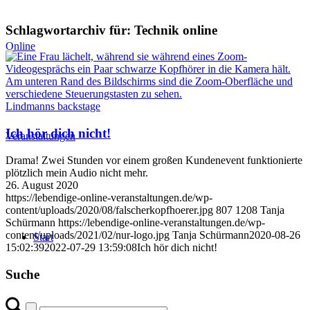
Schlagwortarchiv für:
Technik online
Online
Lindmanns backstage
Ich hör dich nicht!
Veranstaltungen
Drama! Zwei Stunden vor einem großen Kundenevent funktionierte
plötzlich mein Audio nicht mehr.
26. August 2020
https://lebendige-online-veranstaltungen.de/wp-
content/uploads/2020/08/falscherkopfhoerer.jpg
807
1208
Tanja
Schürmann
https://lebendige-online-veranstaltungen.de/wp-
content/uploads/2021/02/nur-logo.jpg
Tanja Schürmann
2020-08-26
Start
15:02:39
2022-07-29 13:59:08
Ich hör dich nicht!
Suche