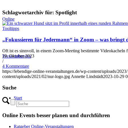
Schlagwortarchiv für:
Spotlight
Online
Tooltipps
„Fokussieren für Jedermann“ in Zoom – was bringt d
Oft ist es sinnvoll, in einem Zoom-Meeting bestimmte Videokacheln
29. Oktober 2023
Veranstaltungen
/
4 Kommentare
https://lebendige-online-veranstaltungen.de/wp-content/uploads/2023
content/uploads/2021/02/nur-logo.jpg
Annette Lindstädt
2023-10-29 0
Suche
Start
Online Events besser planen und durchführen
Ratgeber Online-Veranstaltungen