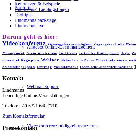
Referenzen & Beispiele
Portfolio
Lindmanns‘ Lieblingsfragen
Tooltipps
Lindmanns backstage
Lindmanns live
Darum geht es hier:
Videokonferenz
Videokonferenzmüdigkeit
Zugangskontrolle Webi
Angebot Online-Eventmanagement
Management
Zoom Warteraum
TaskCards
virtueller Hintergrund
Regie
Z
Webinar
Regieplan
untertitel
Sicherheit in Zoom
Videokonferenzen
seri
Selbsthilfegruppen
Umfrage
Vollbildmodus
technische Sicherheit Webinar
Kontakt
Webinar-Support
Lindmanns
Lebendige Online-Veranstaltungen
Telefon: +49 6221 648 7710
Zum Kontaktformular
Videokonferenzmüdigkeit reduzieren
Pressekontakt