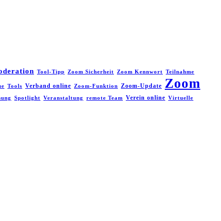
oderation
Tool-Tipp
Zoom Sicherheit
Zoom Kennwort
Teilnahme
Zoom
Verband online
Zoom-Update
ue
Tools
Zoom-Funktion
Verein online
sung
Spotlight
Veranstaltung
remote Team
Virtuelle