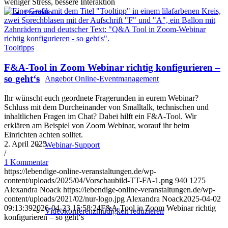
weniger Stress, bessere Interaktion
Portfolio
Tooltipps
F&A-Tool in Zoom Webinar richtig konfigurieren –
so geht‘s
Angebot Online-Eventmanagement
Ihr wünscht euch geordnete Fragerunden in eurem Webinar?
Schluss mit dem Durcheinander von Smalltalk, technischen und
inhaltlichen Fragen im Chat? Dabei hilft ein F&A-Tool. Wir
erklären am Beispiel von Zoom Webinar, worauf ihr beim
Einrichten achten solltet.
2. April 2025
Webinar-Support
/
1 Kommentar
https://lebendige-online-veranstaltungen.de/wp-
content/uploads/2025/04/Vorschaubild-TT-FA-1.png
940
1275
Alexandra Noack
https://lebendige-online-veranstaltungen.de/wp-
content/uploads/2021/02/nur-logo.jpg
Alexandra Noack
2025-04-02
09:13:39
2026-04-23 15:58:24
F&A-Tool in Zoom Webinar richtig
Videokonferenzmüdigkeit reduzieren
konfigurieren – so geht‘s