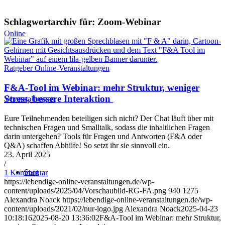
Schlagwortarchiv für:
Zoom-Webinar
Online
Ratgeber Online-Veranstaltungen
F&A-Tool im Webinar: mehr Struktur, weniger
Stress, bessere Interaktion
Veranstaltungen
Eure Teilnehmenden beteiligen sich nicht? Der Chat läuft über mit
technischen Fragen und Smalltalk, sodass die inhaltlichen Fragen
darin untergehen? Tools für Fragen und Antworten (F&A oder
Q&A) schaffen Abhilfe! So setzt ihr sie sinnvoll ein.
23. April 2025
/
Start
1 Kommentar
https://lebendige-online-veranstaltungen.de/wp-
content/uploads/2025/04/Vorschaubild-RG-FA.png
940
1275
Alexandra Noack
https://lebendige-online-veranstaltungen.de/wp-
content/uploads/2021/02/nur-logo.jpg
Alexandra Noack
2025-04-23
10:18:16
2025-08-20 13:36:02
F&A-Tool im Webinar: mehr Struktur,