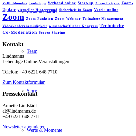
Verband online
Start-up
Zoom-
Vollbildmodus
Tool-Tipp
Zoom Fatigue
Update
Verein online
virtueller Hintergrund
Sicherheit in Zoom
Zusammenarbeit
Zoom
Zoom-Funktion
Zoom-Webinar
Teilnahme Management
Technische
Videokonferenzmüdigkeit
wissenschaftlicher Kongress
Co-Moderation
Screen Sharing
Kontakt
Team
Lindmanns
Lebendige Online-Veranstaltungen
Telefon: +49 6221 648 7710
Zum Kontaktformular
Story
Pressekontakt
Annette Lindstädt
al@lindmanns.de
+49 6221 648 7711
Newsletter abonnieren
Werte & Momente