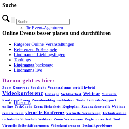
Suche
für Event-Agenturen
Online Events besser planen und durchführen
Ratgeber Online-Veranstaltungen
Referenzen & Beispiele
Lindmanns‘ Lieblingsfragen
Tooltipps
Lindmanns backstage
Referenzen
Lindmanns live
Darum geht es hier:
Zoom Kennwort
Spotlight
Veranstaltung
seriell hybrid
Videokonferenz
Webinar
Umfrage
Sichtbarkeit
Virtuelle
Technik-Support
Konferenzlösung
Zoombombing verhindern
Tools
Über uns
online
Regieplan
TaskCards
Zoom Sicherheit
Zugangskontrolle Webinar
virtuelle Konferenz
remote Team
Virtuelle Vernetzung
Technik online
technische Sicherheit Webinar
Zoom Warteraum
Regie
untertitel
Tool
Technikprobleme
Virtuelle Selbsthilfegruppen
Videokonferenzen